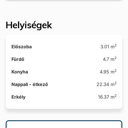
Helyiségek
2
Előszoba
3.01 m
2
Fürdő
4.7 m
2
Konyha
4.95 m
2
Nappali - étkező
22.34 m
2
Erkély
16.37 m