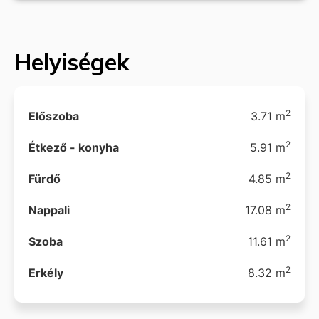
Helyiségek
2
Előszoba
3.71 m
2
Étkező - konyha
5.91 m
2
Fürdő
4.85 m
2
Nappali
17.08 m
2
Szoba
11.61 m
2
Erkély
8.32 m