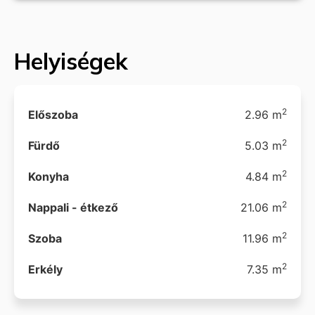
Helyiségek
2
Előszoba
2.96 m
2
Fürdő
5.03 m
2
Konyha
4.84 m
2
Nappali - étkező
21.06 m
2
Szoba
11.96 m
2
Erkély
7.35 m