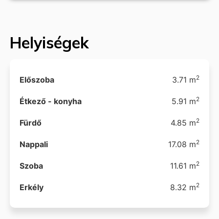
Helyiségek
2
Előszoba
3.71 m
2
Étkező - konyha
5.91 m
2
Fürdő
4.85 m
2
Nappali
17.08 m
2
Szoba
11.61 m
2
Erkély
8.32 m